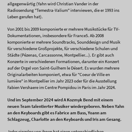
allgegenwärtig (Yahn wird Christian Vander in der
Radiosendung "Temestra-Valium" interviewen, die er 1993 ins
Leben gerufen hat).
Von 2001 bis 2009 komponierte er mehrere Musikstücke für TV-
Dokumentationen, insbesondere für France5. Ab 2008
komponierte er mehrere Soundtracks, Sounddesign und Musik
für verschiedene Großprojekte, für verschiedene Schulen und
Städte (Pézenas, Carcassonne, Montpellier...). Er gibt auch
Konzerte in verschiedenen Formationen, darunter ein Konzert
auf der Orgel von Saint-Guilhem le Désert. Es wurden mehrere
Originalarbeiten komponiert, etwa für "Coeur de Ville en
lumière" in Montpellier im Jahr 2023 oder für die Ausstellung
Fabien Vershaere im Centre Pompidou in Paris im Jahr 2024.
Und im September 2024 wird A Kozmyk Bend mit einem
neuen Team talentierter Musiker wiedergeboren. Neben Yahn
an den Keyboards gibt es Fabrice am Bass, Yoann am
Schlagzeug, Charlotte an den Keyboards und Iris am Gesang.
Jeder einzelne von ihnen hat einen unterschiedlichen