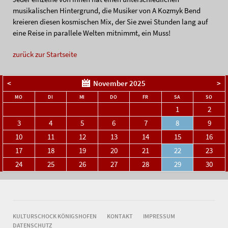
musikalischen Hintergrund, die Musiker von A Kozmyk Bend
kreieren diesen kosmischen Mix, der Sie zwei Stunden lang auf
eine Reise in parallele Welten mitnimmt, ein Muss!
zurück zur Startseite
<
November 2025
>
NTAG
ENSTAG
TTWOCH
NNERSTAG
EITAG
MSTAG
NNTA
MO
DI
MI
DO
FR
SA
SO
1
2
3
4
5
6
7
8
9
10
11
12
13
14
15
16
17
18
19
20
21
22
23
24
25
26
27
28
29
30
NAVIGATION
KULTURSCHOCK KÖNIGSHOFEN
KONTAKT
IMPRESSUM
ÜBERSPRINGEN
DATENSCHUTZ