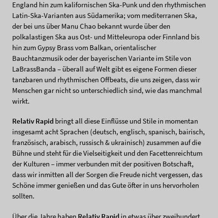
England hin zum kalifornischen Ska-Punk und den rhythmischen
Latin-Ska-Varianten aus Südamerika; vom mediterranen Ska,
der bei uns über Manu Chao bekannt wurde über den
polkalastigen Ska aus Ost- und Mitteleuropa oder Finnland bis
hin zum Gypsy Brass vom Balkan, orientalischer
Bauchtanzmusik oder der bayerischen Variante im Stile von
LaBrassBanda – überall auf Welt gibt es eigene Formen dieser
tanzbaren und rhythmischen Offbeats, die uns zeigen, dass wir
Menschen gar nicht so unterschiedlich sind, wie das manchmal
wirkt.
Relativ Rapid
bringt all diese Einflüsse und Stile in momentan
insgesamt acht Sprachen (deutsch, englisch, spanisch, bairisch,
französisch, arabisch, russisch & ukrainisch) zusammen auf die
Bühne und steht für die Vielseitigkeit und den Facettenreichtum
der Kulturen – immer verbunden mit der positiven Botschaft,
dass wir inmitten all der Sorgen die Freude nicht vergessen, das
Schöne immer genießen und das Gute öfter in uns hervorholen
sollten.
Über die Jahre haben
Relativ Rapid
in etwas über zweihundert