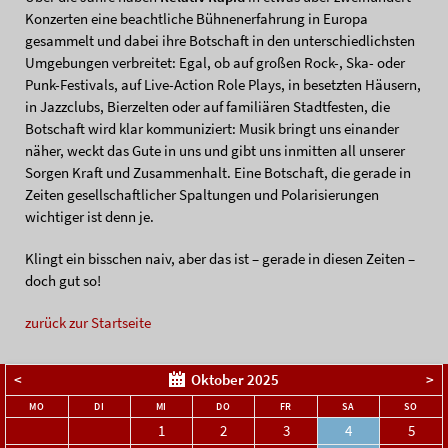
Konzerten eine beachtliche Bühnenerfahrung in Europa
gesammelt und dabei ihre Botschaft in den unterschiedlichsten
Umgebungen verbreitet: Egal, ob auf großen Rock-, Ska- oder
Punk-Festivals, auf Live-Action Role Plays, in besetzten Häusern,
in Jazzclubs, Bierzelten oder auf familiären Stadtfesten, die
Botschaft wird klar kommuniziert: Musik bringt uns einander
näher, weckt das Gute in uns und gibt uns inmitten all unserer
Sorgen Kraft und Zusammenhalt. Eine Botschaft, die gerade in
Zeiten gesellschaftlicher Spaltungen und Polarisierungen
wichtiger ist denn je.
Klingt ein bisschen naiv, aber das ist – gerade in diesen Zeiten –
doch gut so!
zurück zur Startseite
<
Oktober 2025
>
NTAG
ENSTAG
TTWOCH
NNERSTAG
EITAG
MSTAG
NNTA
MO
DI
MI
DO
FR
SA
SO
1
2
3
4
5