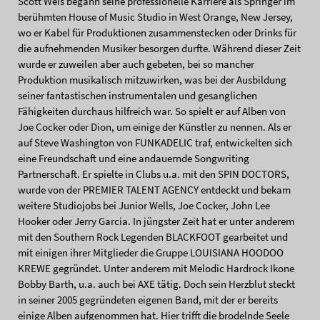
Scott Weis begann seine professionelle Karriere als Springer im
berühmten House of Music Studio in West Orange, New Jersey,
wo er Kabel für Produktionen zusammenstecken oder Drinks für
die aufnehmenden Musiker besorgen durfte. Während dieser Zeit
wurde er zuweilen aber auch gebeten, bei so mancher
Produktion musikalisch mitzuwirken, was bei der Ausbildung
seiner fantastischen instrumentalen und gesanglichen
Fähigkeiten durchaus hilfreich war. So spielt er auf Alben von
Joe Cocker oder Dion, um einige der Künstler zu nennen. Als er
auf Steve Washington von FUNKADELIC traf, entwickelten sich
eine Freundschaft und eine andauernde Songwriting
Partnerschaft. Er spielte in Clubs u.a. mit den SPIN DOCTORS,
wurde von der PREMIER TALENT AGENCY entdeckt und bekam
weitere Studiojobs bei Junior Wells, Joe Cocker, John Lee
Hooker oder Jerry Garcia. In jüngster Zeit hat er unter anderem
mit den Southern Rock Legenden BLACKFOOT gearbeitet und
mit einigen ihrer Mitglieder die Gruppe LOUISIANA HOODOO
KREWE gegründet. Unter anderem mit Melodic Hardrock Ikone
Bobby Barth, u.a. auch bei AXE tätig. Doch sein Herzblut steckt
in seiner 2005 gegründeten eigenen Band, mit der er bereits
einige Alben aufgenommen hat. Hier trifft die brodelnde Seele