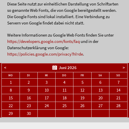
Diese Seite nutzt zur einheitlichen Darstellung von Schriftarten
so genannte Web Fonts, die von Google bereitgestellt werden.
Die Google Fonts sind lokal installiert. Eine Verbindung zu
Servern von Google findet dabei nicht statt.
Weitere Informationen zu Google Web Fonts finden Sie unter
https://developers.google.com/fonts/faq
und in der
Datenschutzerklärung von Google:
https://policies.google.com/privacy?hl=de
.
<
Juni 2026
>
NTAG
ENSTAG
TTWOCH
NNERSTAG
EITAG
MSTAG
NNTA
MO
DI
MI
DO
FR
SA
SO
1
2
3
4
5
6
7
8
9
10
11
12
13
14
15
16
17
18
19
20
21
22
23
24
25
26
27
28
29
30