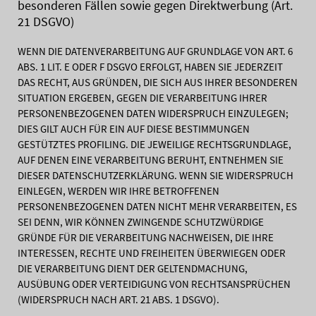
besonderen Fällen sowie gegen Direktwerbung (Art.
21 DSGVO)
WENN DIE DATENVERARBEITUNG AUF GRUNDLAGE VON ART. 6
ABS. 1 LIT. E ODER F DSGVO ERFOLGT, HABEN SIE JEDERZEIT
DAS RECHT, AUS GRÜNDEN, DIE SICH AUS IHRER BESONDEREN
SITUATION ERGEBEN, GEGEN DIE VERARBEITUNG IHRER
PERSONENBEZOGENEN DATEN WIDERSPRUCH EINZULEGEN;
DIES GILT AUCH FÜR EIN AUF DIESE BESTIMMUNGEN
GESTÜTZTES PROFILING. DIE JEWEILIGE RECHTSGRUNDLAGE,
AUF DENEN EINE VERARBEITUNG BERUHT, ENTNEHMEN SIE
DIESER DATENSCHUTZERKLÄRUNG. WENN SIE WIDERSPRUCH
EINLEGEN, WERDEN WIR IHRE BETROFFENEN
PERSONENBEZOGENEN DATEN NICHT MEHR VERARBEITEN, ES
SEI DENN, WIR KÖNNEN ZWINGENDE SCHUTZWÜRDIGE
GRÜNDE FÜR DIE VERARBEITUNG NACHWEISEN, DIE IHRE
INTERESSEN, RECHTE UND FREIHEITEN ÜBERWIEGEN ODER
DIE VERARBEITUNG DIENT DER GELTENDMACHUNG,
AUSÜBUNG ODER VERTEIDIGUNG VON RECHTSANSPRÜCHEN
(WIDERSPRUCH NACH ART. 21 ABS. 1 DSGVO).