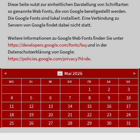
Diese Seite nutzt zur einheitlichen Darstellung von Schriftarten
so genannte Web Fonts, die von Google bereitgestellt werden.
Die Google Fonts sind lokal installiert. Eine Verbindung zu
Servern von Google findet dabei nicht statt.
Weitere Informationen zu Google Web Fonts finden Sie unter
https://developers.google.com/fonts/faq
und in der
Datenschutzerklärung von Google:
https://policies.google.com/privacy?hl=de
.
<
Mai 2026
>
NTAG
ENSTAG
TTWOCH
NNERSTAG
EITAG
MSTAG
NNTA
MO
DI
MI
DO
FR
SA
SO
1
2
3
4
5
6
7
8
9
10
11
12
13
14
15
16
17
18
19
20
21
22
23
24
25
26
27
28
29
30
31