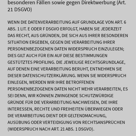
besonderen Fällen sowie gegen Direktwerbung (Art.
21 DSGVO)
WENN DIE DATENVERARBEITUNG AUF GRUNDLAGE VON ART. 6
ABS. 1 LIT. E ODER F DSGVO ERFOLGT, HABEN SIE JEDERZEIT
DAS RECHT, AUS GRÜNDEN, DIE SICH AUS IHRER BESONDEREN
SITUATION ERGEBEN, GEGEN DIE VERARBEITUNG IHRER
PERSONENBEZOGENEN DATEN WIDERSPRUCH EINZULEGEN;
DIES GILT AUCH FÜR EIN AUF DIESE BESTIMMUNGEN
GESTÜTZTES PROFILING. DIE JEWEILIGE RECHTSGRUNDLAGE,
AUF DENEN EINE VERARBEITUNG BERUHT, ENTNEHMEN SIE
DIESER DATENSCHUTZERKLÄRUNG. WENN SIE WIDERSPRUCH
EINLEGEN, WERDEN WIR IHRE BETROFFENEN
PERSONENBEZOGENEN DATEN NICHT MEHR VERARBEITEN, ES
SEI DENN, WIR KÖNNEN ZWINGENDE SCHUTZWÜRDIGE
GRÜNDE FÜR DIE VERARBEITUNG NACHWEISEN, DIE IHRE
INTERESSEN, RECHTE UND FREIHEITEN ÜBERWIEGEN ODER
DIE VERARBEITUNG DIENT DER GELTENDMACHUNG,
AUSÜBUNG ODER VERTEIDIGUNG VON RECHTSANSPRÜCHEN
(WIDERSPRUCH NACH ART. 21 ABS. 1 DSGVO).