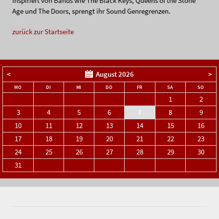
Inspiriert von Bands wie The Black Keys, Queens of the Stone
Age und The Doors, sprengt ihr Sound Genregrenzen.
zurück zur Startseite
<
August 2026
>
NTAG
ENSTAG
TTWOCH
NNERSTAG
EITAG
MSTAG
NNTA
MO
DI
MI
DO
FR
SA
SO
1
2
3
4
5
6
7
8
9
10
11
12
13
14
15
16
17
18
19
20
21
22
23
24
25
26
27
28
29
30
31