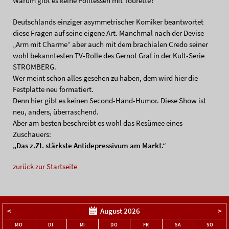
Warum gibt es keine Politessen mit Tourette?
Deutschlands einziger asymmetrischer Komiker beantwortet
diese Fragen auf seine eigene Art. Manchmal nach der Devise
„Arm mit Charme“ aber auch mit dem brachialen Credo seiner
wohl bekanntesten TV-Rolle des Gernot Graf in der Kult-Serie
STROMBERG.
Wer meint schon alles gesehen zu haben, dem wird hier die
Festplatte neu formatiert.
Denn hier gibt es keinen Second-Hand-Humor. Diese Show ist
neu, anders, überraschend.
Aber am besten beschreibt es wohl das Resümee eines
Zuschauers:
„Das z.Zt. stärkste Antidepressivum am Markt.“
zurück zur Startseite
<
August 2026
>
NTAG
ENSTAG
TTWOCH
NNERSTAG
EITAG
MSTAG
NNTA
MO
DI
MI
DO
FR
SA
SO