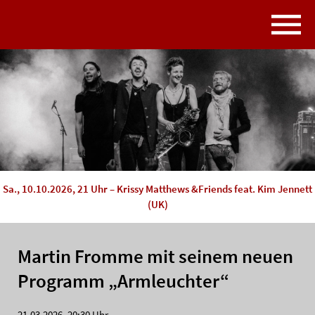
Sa., 10.10.2026, 21 Uhr – Krissy Matthews &Friends feat. Kim Jennett
(UK)
Martin Fromme mit seinem neuen
Programm „Armleuchter“
21.03.2026, 20:30 Uhr