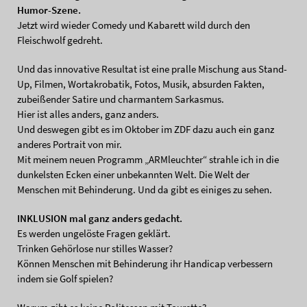
Humor-Szene.
Jetzt wird wieder Comedy und Kabarett wild durch den
Fleischwolf gedreht.
Und das innovative Resultat ist eine pralle Mischung aus Stand-
Up, Filmen, Wortakrobatik, Fotos, Musik, absurden Fakten,
zubeißender Satire und charmantem Sarkasmus.
Hier ist alles anders, ganz anders.
Und deswegen gibt es im Oktober im ZDF dazu auch ein ganz
anderes Portrait von mir.
Mit meinem neuen Programm „ARMleuchter“ strahle ich in die
dunkelsten Ecken einer unbekannten Welt. Die Welt der
Menschen mit Behinderung. Und da gibt es einiges zu sehen.
INKLUSION mal ganz anders gedacht.
Es werden ungelöste Fragen geklärt.
Trinken Gehörlose nur stilles Wasser?
Können Menschen mit Behinderung ihr Handicap verbessern
indem sie Golf spielen?