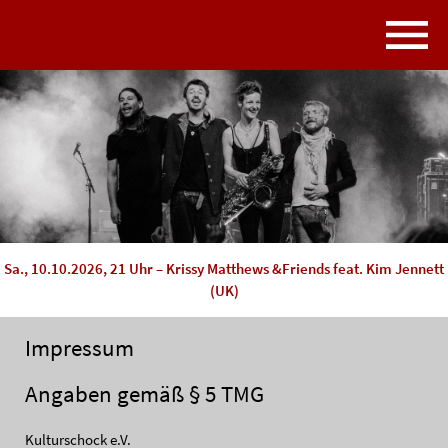
Sa., 10.10.2026, 21 Uhr – Krissy Matthews &Friends feat. Kim Jennett
(UK)
Impressum
Angaben gemäß § 5 TMG
Kulturschock e.V.