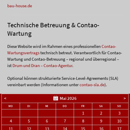
bau-house.de
Technische Betreuung & Contao-
Wartung
Diese Website wird im Rahmen eines professionellen
Contao-
Wartungsvertrags
technisch betreut. Verantwortlich für Contao-
Wartung und Contao-Betreuung – regional und überregional –
ist
Drum und Dran – Contao-Agentur
.
Optional können strukturierte Service-Level-Agreements (SLA)
vereinbart werden (Informationen unter
contao-sla.de
).
<
Mai 2026
>
NTAG
ENSTAG
TTWOCH
NNERSTAG
EITAG
MSTAG
NNTA
MO
DI
MI
DO
FR
SA
SO
1
2
3
4
5
6
7
8
9
10
11
12
13
14
15
16
17